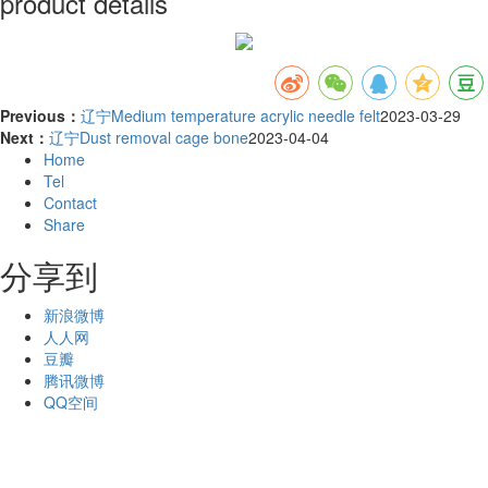
product details
Previous：
辽宁Medium temperature acrylic needle felt
2023-03-29
Next：
辽宁Dust removal cage bone
2023-04-04
Home
Tel
Contact
Share
分享到
新浪微博
人人网
豆瓣
腾讯微博
QQ空间